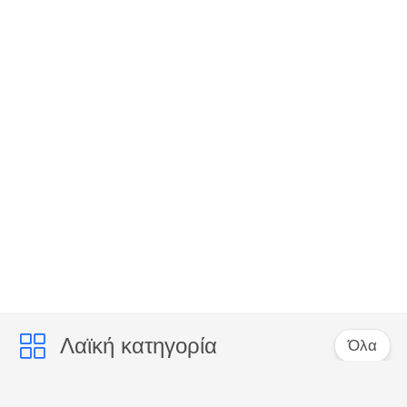
Λαϊκή κατηγορία
Όλα
rj45 ethernet
rj45 προστατευμένος