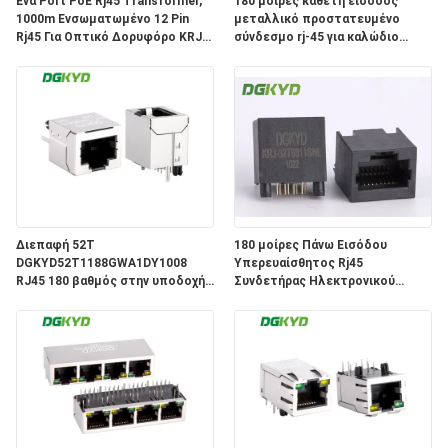
Ένα Port PoE Rj45 Transformer,
180 μοίρες κάθετη είσοδος
1000m Ενσωματωμένο 12 Pin
μεταλλικό προστατευμένο
SITEMAP
Rj45 Για Οπτικό Δορυφόρο KRJ-
σύνδεσμο rj-45 για καλώδιο
339PWDENL
θηλυκού jack rj45 KRJ-
52T8811ENL
ΠΟΛΙΤΙΚΉ
ΜΥΣΤΙΚΌΤΗΤΑΣ
Διεπαφή 52T
180 μοίρες Πάνω Εισόδου
DGKYD52T1188GWA1DY1008
Υπερευαίσθητος Rj45
RJ45 180 βαθμός στην υποδοχή
Συνδετήρας Ηλεκτρονικού
8P8C λιμένων δικτύων γραμμών
Καλώδιου Ηλεκτρονικού
κανένας ελαφρύς συνδετήρας
Ηλεκτρονικού
προστατευτικών καλυμμάτων