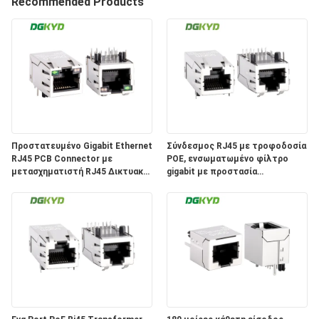
ΕΡΓΟΣΤΑΣΊΩΝ
Recommended Products
ΠΟΙΟΤΙΚΌΣ
ΈΛΕΓΧΟΣ
ΜΑΣ
ΕΛΆΤΕ
Προστατευμένο Gigabit Ethernet
Σύνδεσμος RJ45 με τροφοδοσία
RJ45 PCB Connector με
POE, ενσωματωμένο φίλτρο
ΣΕ
μετασχηματιστή RJ45 Δικτυακή
gigabit με προστασία
ΕΠΑΦΉ
πρίζα DGKYD311Q018DE3A4D
DGKYD411Q117HWA1DP
ΜΕ
ΖΗΤΉΣΤΕ
ΈΝΑ
ΑΠΌΣΠΑΣΜΑ