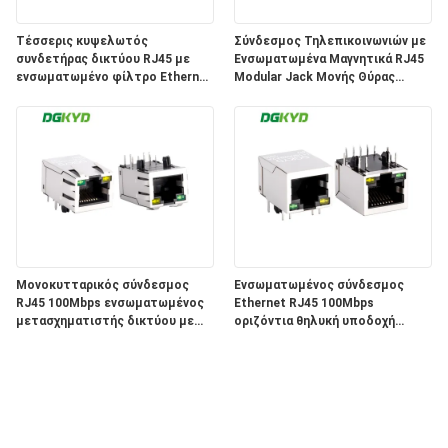
Τέσσερις κυψελωτός
Σύνδεσμος Τηλεπικοινωνιών με
συνδετήρας δικτύου RJ45 με
Ενσωματωμένα Μαγνητικά RJ45
ενσωματωμένο φίλτρο Ethernet
Modular Jack Μονής Θύρας
100Mbps
25.4mm KRJ-019SHZNL
DGKYD114B002AB2A1D3
Μονοκυτταρικός σύνδεσμος
Ενσωματωμένος σύνδεσμος
RJ45 100Mbps ενσωματωμένος
Ethernet RJ45 100Mbps
μετασχηματιστής δικτύου με
οριζόντια θηλυκή υποδοχή
διεπαφή φωτός δικτύου
DGKYD111B002BA2A4D
DGKYD311B074DB2A4DN