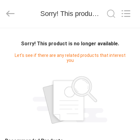
Keyouda
Electronic
Technology
Sorry! This product is no longer available.
Co.,ltd.
All
Rights
Reserved.
ΣΠΊΤΙ
Sorry! This product is no longer available.
ΠΡΟΪΌΝΤΑ
Let's see if there are any related products that interest
you
ΕΜΦΆΝΙΣΗ
VR
ΠΕΡΊΠΟΥ
ΕΜΕΊΣ
ΓΎΡΟΣ