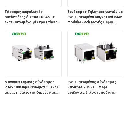
Τέσσερις κυψελωτός
Σύνδεσμος Τηλεπικοινωνιών με
συνδετήρας δικτύου RJ45 με
Ενσωματωμένα Μαγνητικά RJ45
ενσωματωμένο φίλτρο Ethernet
Modular Jack Μονής Θύρας
100Mbps
25.4mm KRJ-019SHZNL
DGKYD114B002AB2A1D3
Μονοκυτταρικός σύνδεσμος
Ενσωματωμένος σύνδεσμος
RJ45 100Mbps ενσωματωμένος
Ethernet RJ45 100Mbps
μετασχηματιστής δικτύου με
οριζόντια θηλυκή υποδοχή
διεπαφή φωτός δικτύου
DGKYD111B002BA2A4D
DGKYD311B074DB2A4DN