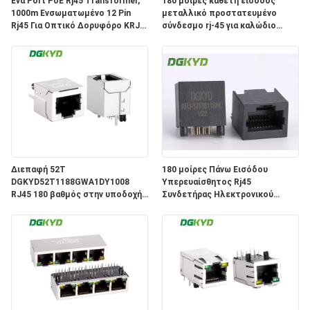
Ένα Port PoE Rj45 Transformer,
180 μοίρες κάθετη είσοδος
1000m Ενσωματωμένο 12 Pin
μεταλλικό προστατευμένο
SITEMAP
Rj45 Για Οπτικό Δορυφόρο KRJ-
σύνδεσμο rj-45 για καλώδιο
339PWDENL
θηλυκού jack rj45 KRJ-
52T8811ENL
ΠΟΛΙΤΙΚΉ
ΜΥΣΤΙΚΌΤΗΤΑΣ
Διεπαφή 52T
180 μοίρες Πάνω Εισόδου
DGKYD52T1188GWA1DY1008
Υπερευαίσθητος Rj45
RJ45 180 βαθμός στην υποδοχή
Συνδετήρας Ηλεκτρονικού
8P8C λιμένων δικτύων γραμμών
Καλώδιου Ηλεκτρονικού
κανένας ελαφρύς συνδετήρας
Ηλεκτρονικού
προστατευτικών καλυμμάτων