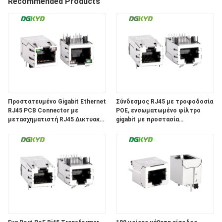
ΕΡΓΟΣΤΑΣΊΩΝ
Recommended Products
ΠΟΙΟΤΙΚΌΣ
ΈΛΕΓΧΟΣ
ΜΑΣ
ΕΛΆΤΕ
Προστατευμένο Gigabit Ethernet
Σύνδεσμος RJ45 με τροφοδοσία
RJ45 PCB Connector με
POE, ενσωματωμένο φίλτρο
ΣΕ
μετασχηματιστή RJ45 Δικτυακή
gigabit με προστασία
ΕΠΑΦΉ
πρίζα DGKYD311Q018DE3A4D
DGKYD411Q117HWA1DP
ΜΕ
ΖΗΤΉΣΤΕ
ΈΝΑ
ΑΠΌΣΠΑΣΜΑ