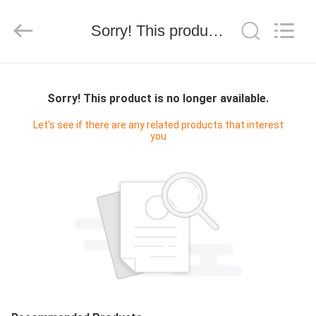
Keyouda
Electronic
Technology
Sorry! This product is no longer available.
Co.,ltd.
All
Rights
Reserved.
ΣΠΊΤΙ
Sorry! This product is no longer available.
ΠΡΟΪΌΝΤΑ
Let's see if there are any related products that interest
you
ΕΜΦΆΝΙΣΗ
VR
ΠΕΡΊΠΟΥ
ΕΜΕΊΣ
ΓΎΡΟΣ