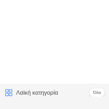
Λαϊκή κατηγορία
Όλα
rj45 ethernet
rj45 προστατευμένος