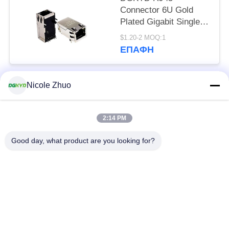
Connector 6U Gold
Plated Gigabit Single
Port with Transformer
$1.20-2 MOQ:1
ΕΠΑΦΉ
Nicole Zhuo
Λαϊκή κατηγορία
Όλα
2:14 PM
rj45 ethernet
rj45 προστατευμένος
συνδετήρας
συνδετήρας
Good day, what product are you looking for?
RJ45 πολλαπλάσιοι
RJ45 ενιαίος λιμένας
συνδετήρες λιμένων
cat6 rj45 συνδετήρας
rj11 γρύλος