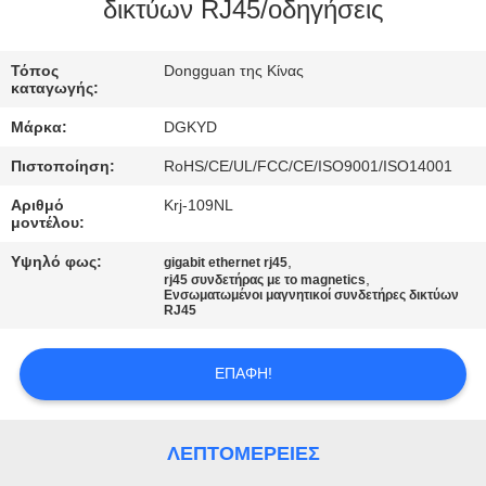
ΕΡΓΟΣΤΑΣΊΩΝ
δικτύων RJ45/οδηγήσεις
ΠΟΙΟΤΙΚΌΣ
Τόπος
Dongguan της Κίνας
καταγωγής:
ΈΛΕΓΧΟΣ
Μάρκα:
DGKYD
Πιστοποίηση:
RoHS/CE/UL/FCC/CE/ISO9001/ISO14001
ΜΑΣ
Αριθμό
Krj-109NL
ΕΛΆΤΕ
μοντέλου:
ΣΕ
Υψηλό φως:
,
gigabit ethernet rj45
,
ΕΠΑΦΉ
rj45 συνδετήρας με το magnetics
Ενσωματωμένοι μαγνητικοί συνδετήρες δικτύων
RJ45
ΜΕ
ΕΠΑΦΉ!
ΖΗΤΉΣΤΕ
ΈΝΑ
ΛΕΠΤΟΜΈΡΕΙΕΣ
ΑΠΌΣΠΑΣΜΑ