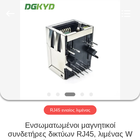
Keyouda
Electronic
Technology
Co.,ltd.
All
Rights
Reserved.
ΣΠΊΤΙ
ΠΡΟΪΌΝΤΑ
ΕΜΦΆΝΙΣΗ
VR
ΠΕΡΊΠΟΥ
ΕΜΕΊΣ
RJ45 ενιαίος λιμένας
Ενσωματωμένοι μαγνητικοί
ΓΎΡΟΣ
συνδετήρες δικτύων RJ45, λιμένας W