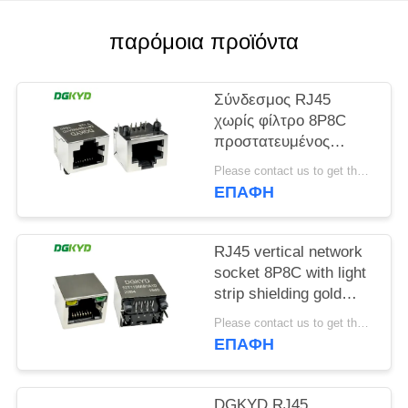
SITEMAP
παρόμοια προϊόντα
ΠΟΛΙΤΙΚΉ
Σύνδεσμος RJ45
ΜΥΣΤΙΚΌΤΗΤΑΣ
χωρίς φίλτρο 8P8C
προστατευμένος
σύνδεσμος
Please contact us to get the latest price. MOQ:1 Τεμάχιο
DGKYD561188GWA1DY128
ΕΠΑΦΉ
RJ45 vertical network
socket 8P8C with light
strip shielding gold
plating 6U
Please contact us to get the latest price. MOQ:1 Τεμάχιο
DGKYD52T1188AB1A1D20B
ΕΠΑΦΉ
DGKYD RJ45